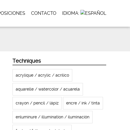
POSICIONES
CONTACTO
IDIOMA:
Techniques
acrylique / acrylic / acrílico
aquarelle / watercolor / acuarela
crayon / pencil / lápiz
encre / ink / tinta
enluminure / illumination / iluminación