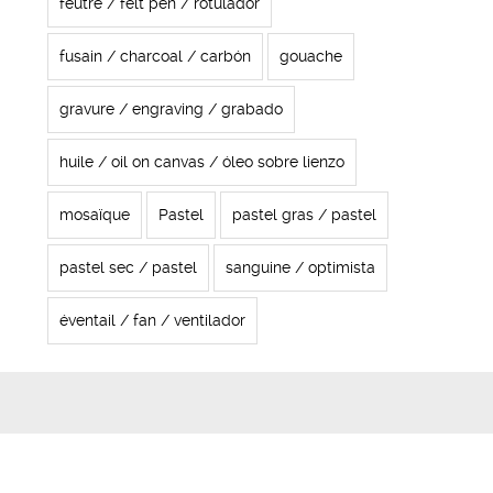
feutre / felt pen / rotulador
fusain / charcoal / carbón
gouache
gravure / engraving / grabado
huile / oil on canvas / óleo sobre lienzo
mosaïque
Pastel
pastel gras / pastel
pastel sec / pastel
sanguine / optimista
éventail / fan / ventilador